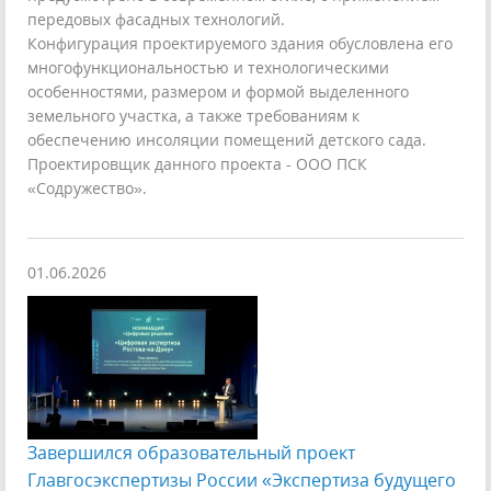
передовых фасадных технологий.
Конфигурация проектируемого здания обусловлена его
многофункциональностью и технологическими
особенностями, размером и формой выделенного
земельного участка, а также требованиям к
обеспечению инсоляции помещений детского сада.
Проектировщик данного проекта - ООО ПСК
«Содружество».
01.06.2026
Завершился образовательный проект
Главгосэкспертизы России «Экспертиза будущего