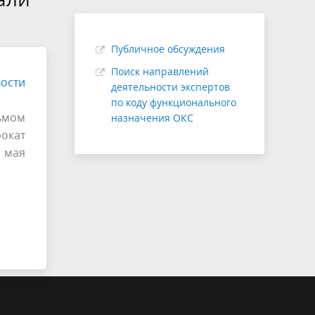
соответствии с п. 45(14)
Структура
удит
Проверка сметной стоимости
Публичное обсуждения
Экспертиза с применением ТИМ
Поиск направлений
ости
деятельности экспертов
(рассмотрение ЦИМ)
по коду функционального
ьмом
назначения ОКС
рокат
 мая