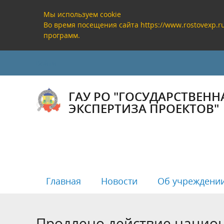
Мы используем cookie
Во время посещения сайта https://www.rostovexp.
программ.
Войти
ГАУ РО "ГОСУДАРСТВЕНН
ЭКСПЕРТИЗА ПРОЕКТОВ"
Главная
Новости
Об учреждени
Продлено действие национ
Руководство
Государственная экспертиза
Реестр заключений государственной
Полезная информация
Банковс
Проверк
Реестр 
Анализ р