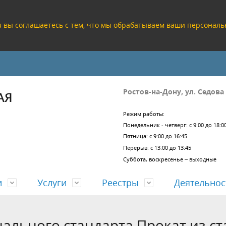
ru вы соглашаетесь с тем, что мы обрабатываем ваши персона
Ростов-на-Дону, ул. Седова
АЯ
Режим работы:
Понедельник - четверг: с 9:00 до 18:0
Пятница: с 9:00 до 16:45
Перерыв: с 13:00 до 13:45
Суббота, воскресенье – выходные
и
Услуги
Реестры
Деятельнос
ального стандарта Прокат из ст
кие реквизиты
а проектных решений
заключений проверки
езультатов работы
Учредительные документы
Согласование проектов задан
ЕГРЗ
Отчеты о деятельности